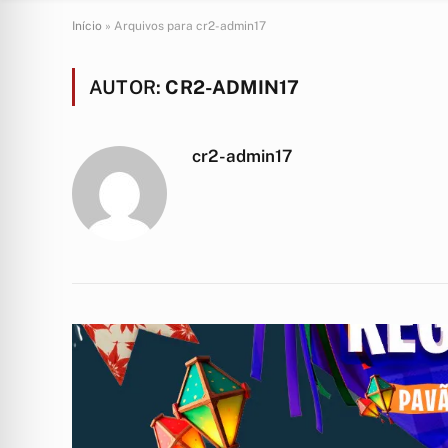
Início
»
Arquivos para cr2-admin17
AUTOR:
CR2-ADMIN17
cr2-admin17