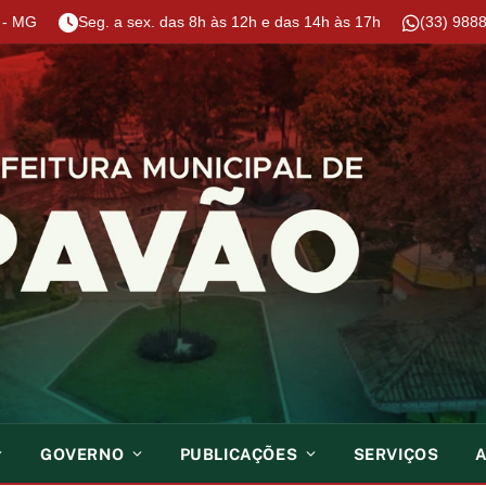
o - MG
Seg. a sex. das 8h às 12h e das 14h às 17h
(33) 9888
GOVERNO
PUBLICAÇÕES
SERVIÇOS